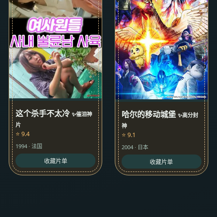
这个杀手不太冷
哈尔的移动城堡
✨催泪神
✨高分封
片
神
⭐ 9.4
⭐ 9.1
1994 · 法国
2004 · 日本
收藏片单
收藏片单