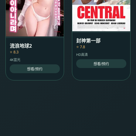
封神第一部
流浪地球2
⭐ 7.8
⭐ 8.3
HD高清
4K蓝光
想看/预约
想看/预约