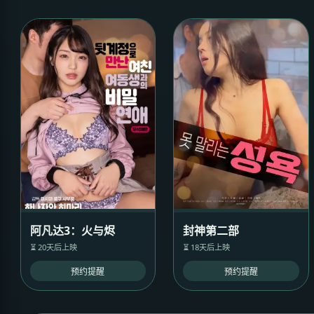
阿凡达3：火与烬
封神第二部
⏳ 20天后上映
⏳ 18天后上映
预约提醒
预约提醒