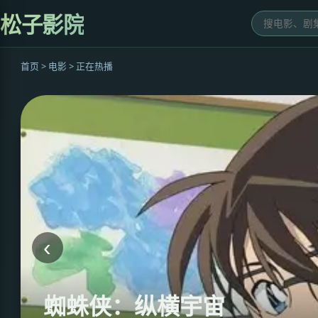
松子影院
首页 > 电影 > 正在热播
‹
蜘蛛侠：纵横宇宙