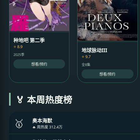
种地吧 第二季
⭐ 8.9
地球脉动III
2025季
⭐ 9.7
全8集
想看/预约
想看/预约
🏅 本周热度榜
🥇
奥本海默
🔥 周热度 312.4万