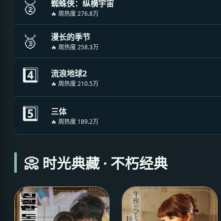
🥈
蜘蛛侠：纵横宇宙
🔥 周热度 276.8万
🥉
漫长的季节
🔥 周热度 258.3万
4️⃣
流浪地球2
🔥 周热度 210.5万
5️⃣
三体
🔥 周热度 189.2万
📀 时光典藏 · 不朽经典