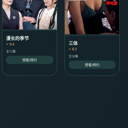
漫长的季节
三体
⭐ 9.4
⭐ 8.5
全12集
全30集
想看/预约
想看/预约