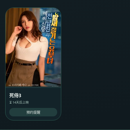
死侍3
⏳ 14天后上映
预约提醒