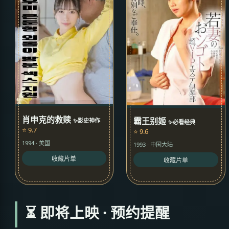
肖申克的救赎
霸王别姬
✨影史神作
✨必看经典
⭐ 9.7
⭐ 9.6
1994 · 美国
1993 · 中国大陆
收藏片单
收藏片单
⏳ 即将上映 · 预约提醒