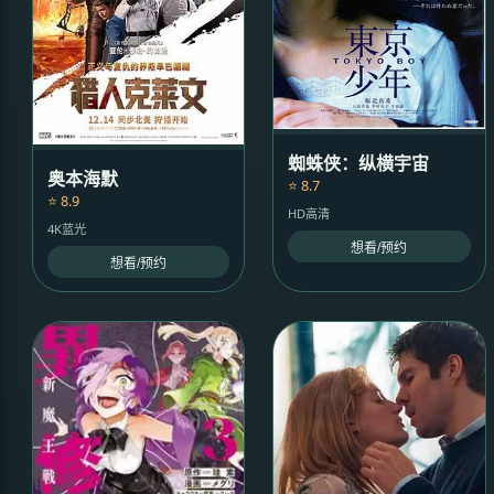
蜘蛛侠：纵横宇宙
奥本海默
⭐ 8.7
⭐ 8.9
HD高清
4K蓝光
想看/预约
想看/预约